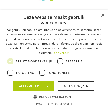
content niet voldoende, je moet ook nog een
manier vinden om die content doeltreffend bij
×
de doelgroep te krijgen. En daar kan een
Deze website maakt gebruik
sterke contentmarketingstrategie bij helpen.
van cookies.
We gebruiken cookies om inhoud en advertenties te personaliseren
Eerst en vooral is het goed om je content te
en om ons verkeer te analyseren. We delen ook informatie over uw
gebruik van onze site met onze advertentie- en analysepartners, die
verspreiden op al je communicatiekanalen.
deze kunnen combineren met andere informatie die u aan hen heeft
Denk aan Facebook, Instagram, LinkedIn, je
verstrekt of die zij hebben verzameld door uw gebruik van hun
website, een blog … Maar daarnaast moet je
diensten.
Lees verder
ook gericht te werk gaan en uitzoeken waar je
STRIKT NOODZAKELIJK
PRESTATIE
klanten zich bevinden om ze vervolgens
aangepaste, waardevolle content aan te
bieden.
TARGETING
FUNCTIONEEL
Hoe begin je er aan?
ALLES ACCEPTEREN
ALLES AFWIJZEN
DETAILS WEERGEVEN
Enkele tips:
POWERED BY COOKIESCRIPT