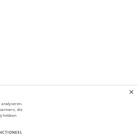
×
 analyseren.
partners, die
ij hebben
NCTIONEEL