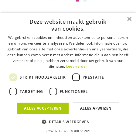
queen
In de afgelopen 10 jaar zijn steeds minder mensen
×
Deze website maakt gebruik
lineair tv gaan…
van cookies.
29 juli 2022
We gebruiken cookies om inhoud en advertenties te personaliseren
en om ons verkeer te analyseren. We delen ook informatie over uw
gebruik van onze site met onze advertentie- en analysepartners, die
deze kunnen combineren met andere informatie die u aan hen heeft
verstrekt of die zij hebben verzameld door uw gebruik van hun
diensten.
Lees verder
STRIKT NOODZAKELIJK
PRESTATIE
TARGETING
FUNCTIONEEL
ALLES ACCEPTEREN
ALLES AFWIJZEN
DETAILS WEERGEVEN
POWERED BY COOKIESCRIPT