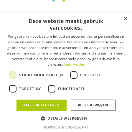
Dat zijn zowat de eisen die de meeste
ondernemers hebben wanneer ze bij ons
×
langskomen voor hun website. Het grafische
Deze website maakt gebruik
aspect is inderdaad erg belangrijk voor je
van cookies.
website, het oog wil ook wat! Maar achter al
We gebruiken cookies om inhoud en advertenties te personaliseren
dat leuke en mooie, zijn het de technische
en om ons verkeer te analyseren. We delen ook informatie over uw
‘onzichtbare’ aspecten die je website maken
gebruik van onze site met onze advertentie- en analysepartners, die
of kraken.
deze kunnen combineren met andere informatie die u aan hen heeft
verstrekt of die zij hebben verzameld door uw gebruik van hun
De meerwaarde van
diensten.
Lees verder
een periodieke
STRIKT NOODZAKELIJK
PRESTATIE
onderhoudsroutine
TARGETING
FUNCTIONEEL
Het echte werk is niet gedaan bij het
opleveren van je website. Wil je een vlot
functionerende website dien je deze te (laten)
ALLES ACCEPTEREN
ALLES AFWIJZEN
onderhouden. Dan hebben we het niet enkel
over het toevoegen van nieuwe blogs om
DETAILS WEERGEVEN
hoog te blijven scoren in SEO-ranking of het
POWERED BY COOKIESCRIPT
aanvullen van je fotoalbum om je bezoekers