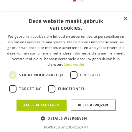
marketing
Diversiteit en gelijkheid zijn geen nieuwe termen,
×
Deze website maakt gebruik
maar toch lijken ze de…
van cookies.
21 maart 2023
We gebruiken cookies om inhoud en advertenties te personaliseren
en om ons verkeer te analyseren. We delen ook informatie over uw
gebruik van onze site met onze advertentie- en analysepartners, die
deze kunnen combineren met andere informatie die u aan hen heeft
verstrekt of die zij hebben verzameld door uw gebruik van hun
diensten.
Lees verder
STRIKT NOODZAKELIJK
PRESTATIE
TARGETING
FUNCTIONEEL
ALLES ACCEPTEREN
ALLES AFWIJZEN
DETAILS WEERGEVEN
POWERED BY COOKIESCRIPT