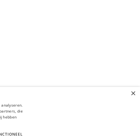
evelopment
Webshop
Geniet nu van een verhoogd
fiscaal voordeel op je webshop!
or de uitbraak van COVID-19 is online shoppen populairder dan
it. Zelfs…
oktober 2020
×
 analyseren.
partners, die
ij hebben
NCTIONEEL