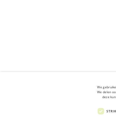
Nieuws
Webshop
Nieuwe btw
webshops v
Om hun cliënteel te bl
tijdens de…
24 juni 2021
We gebruike
We delen ook
deze kun
STRI