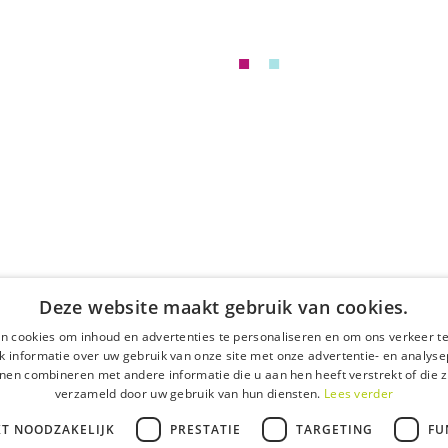
D
-regel voor
anaf 1 juli!
ijven bereiken, hebben heel wat ondernemers
Do
oo
1 
Deze website maakt gebruik van cookies.
n cookies om inhoud en advertenties te personaliseren en om ons verkeer te
 informatie over uw gebruik van onze site met onze advertentie- en analyse
nen combineren met andere informatie die u aan hen heeft verstrekt of die z
verzameld door uw gebruik van hun diensten.
Lees verder
KT NOODZAKELIJK
PRESTATIE
TARGETING
FU