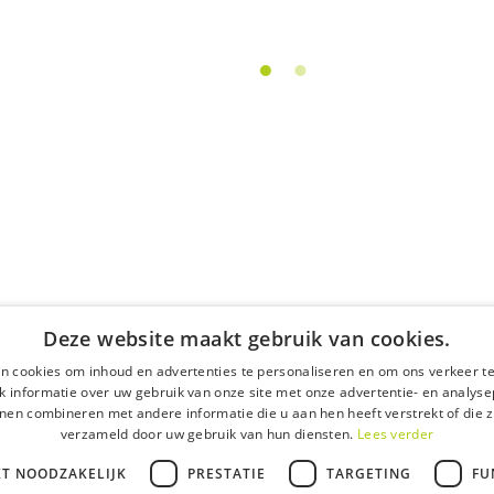
Cre
cop
g
Missch
copyw
23 aug
Deze website maakt gebruik van cookies.
n cookies om inhoud en advertenties te personaliseren en om ons verkeer te
 informatie over uw gebruik van onze site met onze advertentie- en analyse
nen combineren met andere informatie die u aan hen heeft verstrekt of die z
verzameld door uw gebruik van hun diensten.
Lees verder
KT NOODZAKELIJK
PRESTATIE
TARGETING
FU