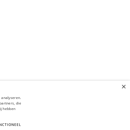
atief met
ywriting
ien verrassend om een blog over
riting te beginnen met twee geleende…
ustus 2022
×
 analyseren.
partners, die
ij hebben
NCTIONEEL