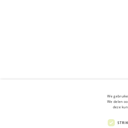
Copywritin
We gebruike
We delen ook
deze kun
STRI