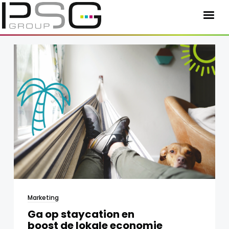
HOME
MARKETING
STUDIO
EDITIONS
WERK
KLANTEN
ONS TEAM
Marketing
BLOG
Ga op staycation en
CONTACT
boost de lokale economie