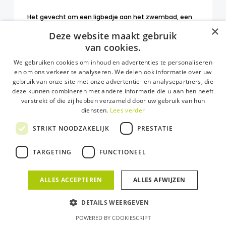
Het gevecht om een ligbedje aan het zwembad, een
buffet dat je…
×
Deze website maakt gebruik
van cookies.
30 april 2020
We gebruiken cookies om inhoud en advertenties te personaliseren
DESIGNED BY
PSG CREATIVE
en om ons verkeer te analyseren. We delen ook informatie over uw
gebruik van onze site met onze advertentie- en analysepartners, die
deze kunnen combineren met andere informatie die u aan hen heeft
verstrekt of die zij hebben verzameld door uw gebruik van hun
diensten.
Lees verder
STRIKT NOODZAKELIJK
PRESTATIE
TARGETING
FUNCTIONEEL
ALLES ACCEPTEREN
ALLES AFWIJZEN
DETAILS WEERGEVEN
POWERED BY COOKIESCRIPT