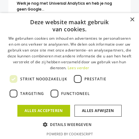
Werk je nog met Universal Analytics en heb je nog
geen Google…
×
Deze website maakt gebruik
23 mei 2022
van cookies.
We gebruiken cookies om inhoud en advertenties te personaliseren
DESIGNED BY
PSG CREATIVE
en om ons verkeer te analyseren. We delen ook informatie over uw
gebruik van onze site met onze advertentie- en analysepartners, die
deze kunnen combineren met andere informatie die u aan hen heeft
verstrekt of die zij hebben verzameld door uw gebruik van hun
diensten.
Lees verder
STRIKT NOODZAKELIJK
PRESTATIE
TARGETING
FUNCTIONEEL
ALLES ACCEPTEREN
ALLES AFWIJZEN
DETAILS WEERGEVEN
POWERED BY COOKIESCRIPT