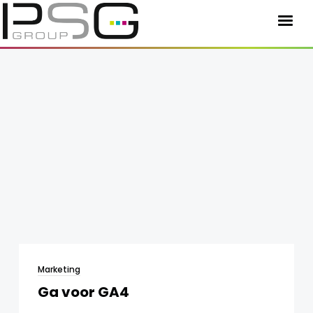
HOME
MARKETING
STUDIO
EDITIONS
WERK
KLANTEN
ONS TEAM
Marketing
BLOG
Ga voor GA4
CONTACT