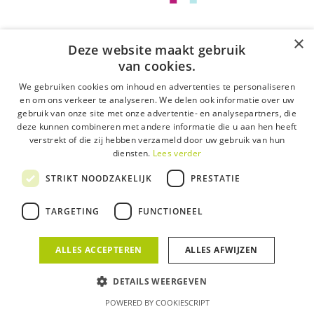
PSG Group meets Flexorius
Tegenwoordig is hr niet meer weg te denken uit de
×
bedrijfswereld. Iedereen…
Deze website maakt gebruik
van cookies.
28 juni 2022
We gebruiken cookies om inhoud en advertenties te personaliseren
en om ons verkeer te analyseren. We delen ook informatie over uw
gebruik van onze site met onze advertentie- en analysepartners, die
deze kunnen combineren met andere informatie die u aan hen heeft
verstrekt of die zij hebben verzameld door uw gebruik van hun
diensten.
Lees verder
STRIKT NOODZAKELIJK
PRESTATIE
TARGETING
FUNCTIONEEL
ALLES ACCEPTEREN
ALLES AFWIJZEN
DETAILS WEERGEVEN
POWERED BY COOKIESCRIPT