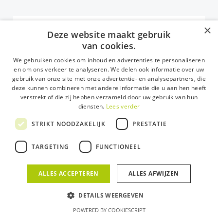
×
Deze website maakt gebruik
PARTNER
team-members
van cookies.
Kurt Dekeyzer
We gebruiken cookies om inhoud en advertenties te personaliseren
DESIGNED BY
PSG CREATIVE
SENIOR CONSULTANT / PARTNER Deze sector brengt veel
en om ons verkeer te analyseren. We delen ook informatie over uw
uitdagingen met zich mee.…
gebruik van onze site met onze advertentie- en analysepartners, die
deze kunnen combineren met andere informatie die u aan hen heeft
verstrekt of die zij hebben verzameld door uw gebruik van hun
1 januari 2020
diensten.
Lees verder
STRIKT NOODZAKELIJK
PRESTATIE
TARGETING
FUNCTIONEEL
ALLES ACCEPTEREN
ALLES AFWIJZEN
DETAILS WEERGEVEN
POWERED BY COOKIESCRIPT