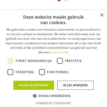
coronacrisis: do’s en don’ts
COVID-19 brengt heel wat problemen met zich mee,
×
Deze website maakt gebruik
om nog maar te…
van cookies.
23 maart 2020
We gebruiken cookies om inhoud en advertenties te personaliseren
en om ons verkeer te analyseren. We delen ook informatie over uw
gebruik van onze site met onze advertentie- en analysepartners, die
deze kunnen combineren met andere informatie die u aan hen heeft
verstrekt of die zij hebben verzameld door uw gebruik van hun
diensten.
Lees verder
STRIKT NOODZAKELIJK
PRESTATIE
TARGETING
FUNCTIONEEL
ALLES ACCEPTEREN
ALLES AFWIJZEN
DETAILS WEERGEVEN
POWERED BY COOKIESCRIPT