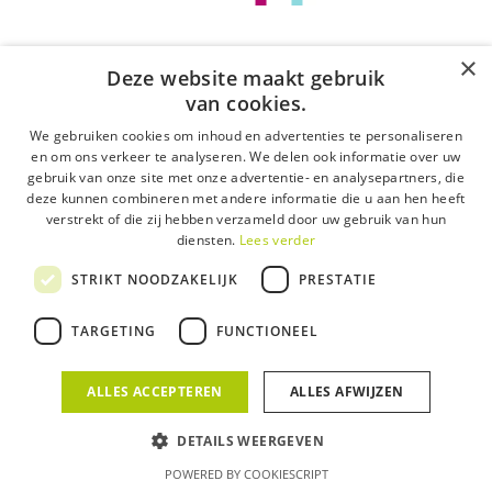
moet een onderneming voldoen aan de
KMOP-norm. Dit is een bundel van richtlijnen
×
die bepaalt of een dienstverlener een
Deze website maakt gebruik
van cookies.
betrouwbare partner is en of deze beschikt
over een kwalitatief aanbod. De dienstverlener
We gebruiken cookies om inhoud en advertenties te personaliseren
en om ons verkeer te analyseren. We delen ook informatie over uw
moet eerst een audit doorlopen bij een
gebruik van onze site met onze advertentie- en analysepartners, die
geselecteerd auditbureau. Hier wordt
deze kunnen combineren met andere informatie die u aan hen heeft
nagegaan of de dienstverlener voldoet aan de
verstrekt of die zij hebben verzameld door uw gebruik van hun
diensten.
Lees verder
KMOP-norm.
STRIKT NOODZAKELIJK
PRESTATIE
PSG ontving het certificaat voor de dienst
TARGETING
FUNCTIONEEL
“Advies” & “Opleiding” van het
Agentschap Ondernemen op 15/03/2021.
ALLES ACCEPTEREN
ALLES AFWIJZEN
Erkenningsnummer Advies: DV.A241773
DETAILS WEERGEVEN
Erkenningsnummer Opleiding: DV.O241772
POWERED BY COOKIESCRIPT